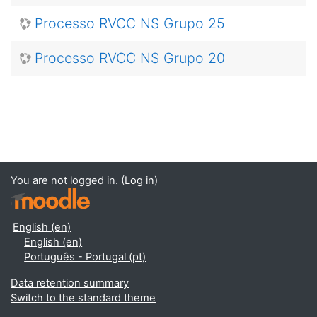
Processo RVCC NS Grupo 25
Processo RVCC NS Grupo 20
You are not logged in. (
Log in
)
English ‎(en)‎
English ‎(en)‎
Português - Portugal ‎(pt)‎
Data retention summary
Switch to the standard theme